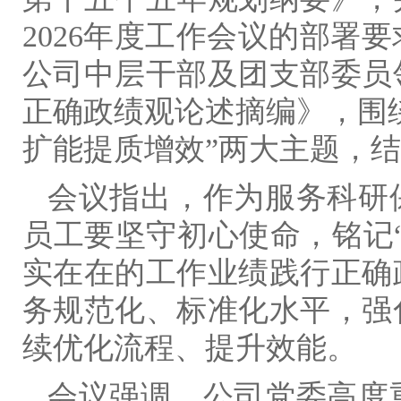
2026年度工作会议的部署
公司中层干部及团支部委员
正确政绩观论述摘编》，围绕
扩能提质增效”两大主题，
会议指出，作为服务科研
员工要坚守初心使命，铭记
实在在的工作业绩践行正确
务规范化、标准化水平，强
续优化流程、提升效能。
会议强调，公司党委高度